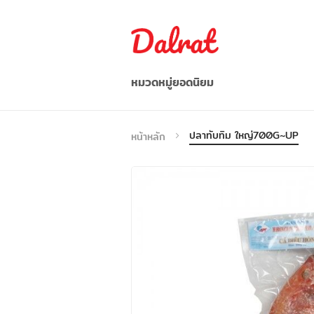
หมวดหมู่ยอดนิยม
อาหาร/ผลไม้/ผัก
ปลาทับทิม ใหญ่700G~UP
หน้าหลัก
อาหารว่าง / เครื่องดื่ม
ก๋วยเตี๋ยว/บะหมี่กึ่งสำเร็จรูป
อาหารแช่แข็ง
เครื่องปรุงรส
อื่น ๆ
เวียดนาม
Indonesia