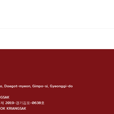
-ro, Daegot-myeon, Gimpo-si, Gyeonggi-do
ANGSAK
นไลน์: 제 2019-경기김포-0638호
ANGNOK KRIANGSAK