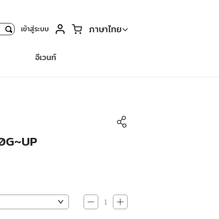
ตะกร้า
ภาษาไทย
เข้าสู่ระบบ
ค้นหา
อีเวนท์
00G~UP