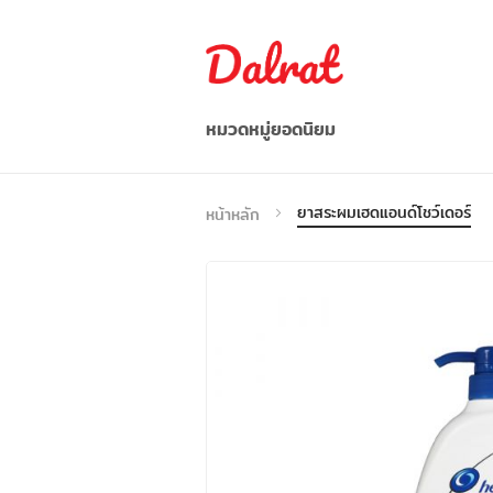
หมวดหมู่ยอดนิยม
อาหาร/ผลไม้/ผัก
ยาสระผมเฮดแอนด์โชว์เดอร์
หน้าหลัก
อาหารว่าง / เครื่องดื่ม
ก๋วยเตี๋ยว/บะหมี่กึ่งสำเร็จรูป
อาหารแช่แข็ง
เครื่องปรุงรส
อื่น ๆ
เวียดนาม
Indonesia