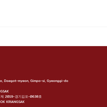
-ro, Daegot-myeon, Gimpo-si, Gyeonggi-do
ANGSAK
นไลน์: 제 2019-경기김포-0638호
ANGNOK KRIANGSAK