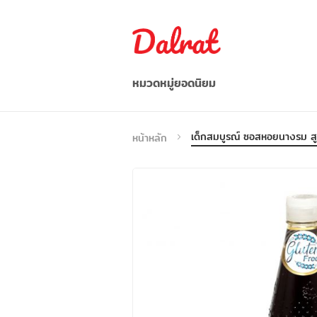
หมวดหมู่ยอดนิยม
อาหาร/ผลไม้/ผัก
เด็กสมบูรณ์ ซอสหอยนางรม ส
หน้าหลัก
อาหารว่าง / เครื่องดื่ม
ก๋วยเตี๋ยว/บะหมี่กึ่งสำเร็จรูป
อาหารแช่แข็ง
เครื่องปรุงรส
อื่น ๆ
เวียดนาม
Indonesia