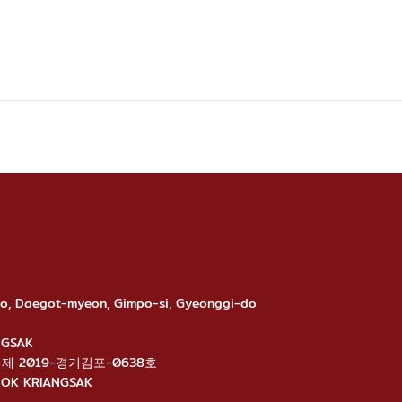
-ro, Daegot-myeon, Gimpo-si, Gyeonggi-do
ANGSAK
นไลน์: 제 2019-경기김포-0638호
ANGNOK KRIANGSAK