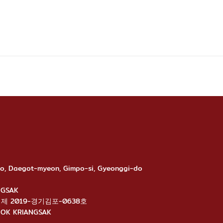
-ro, Daegot-myeon, Gimpo-si, Gyeonggi-do
ANGSAK
นไลน์: 제 2019-경기김포-0638호
ANGNOK KRIANGSAK