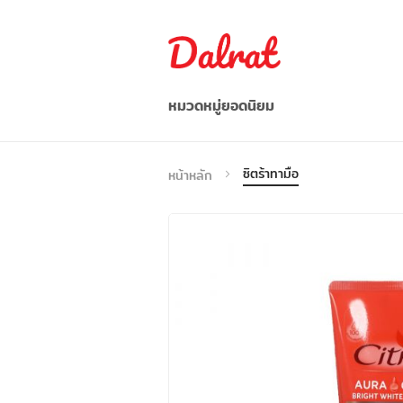
หมวดหมู่ยอดนิยม
อาหาร/ผลไม้/ผัก
ซิตร้าทามือ
หน้าหลัก
อาหารว่าง / เครื่องดื่ม
ก๋วยเตี๋ยว/บะหมี่กึ่งสำเร็จรูป
อาหารแช่แข็ง
เครื่องปรุงรส
อื่น ๆ
เวียดนาม
Indonesia