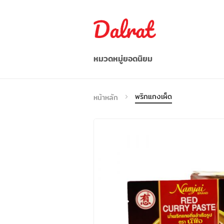
หมวดหมู่ยอดนิยม
อาหาร/ผลไม้/ผัก
พริกแกงเผ็ด
หน้าหลัก
อาหารว่าง / เครื่องดื่ม
ก๋วยเตี๋ยว/บะหมี่กึ่งสำเร็จรูป
อาหารแช่แข็ง
เครื่องปรุงรส
อื่น ๆ
เวียดนาม
Indonesia