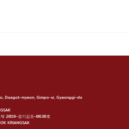
-ro, Daegot-myeon, Gimpo-si, Gyeonggi-do
ANGSAK
นไลน์: 제 2019-경기김포-0638호
ANGNOK KRIANGSAK