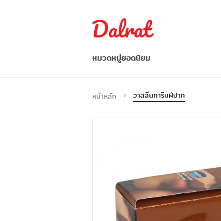
หมวดหมู่ยอดนิยม
อาหาร/ผลไม้/ผัก
วาสลีนทาริมฝีปาก
หน้าหลัก
อาหารว่าง / เครื่องดื่ม
ก๋วยเตี๋ยว/บะหมี่กึ่งสำเร็จรูป
อาหารแช่แข็ง
เครื่องปรุงรส
อื่น ๆ
เวียดนาม
Indonesia