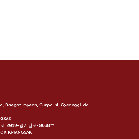
-ro, Daegot-myeon, Gimpo-si, Gyeonggi-do
ANGSAK
นไลน์: 제 2019-경기김포-0638호
ANGNOK KRIANGSAK