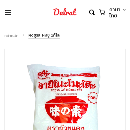
ตะกร้า
ภาษา
ไทย
ผงชูรส ผงชู 1กิโล
หน้าหลัก