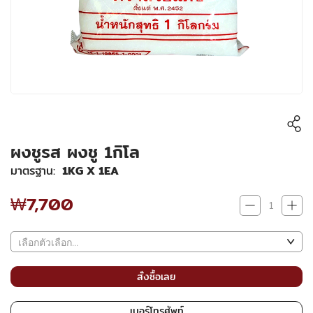
ผงชูรส ผงชู 1กิโล
มาตรฐาน
1KG X 1EA
₩7,700
₩7,700
สั่งซื้อเลย
เบอร์โทรศัพท์