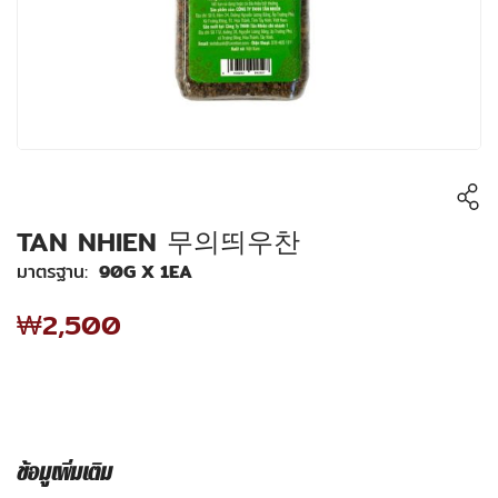
TAN NHIEN 무의띄우찬
มาตรฐาน
90G X 1EA
₩2,500
ข้อมูเพิ่มเติม