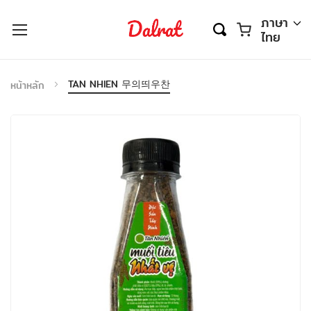
ตะกร้า
ภาษา
ไทย
TAN NHIEN 무의띄우찬
หน้าหลัก