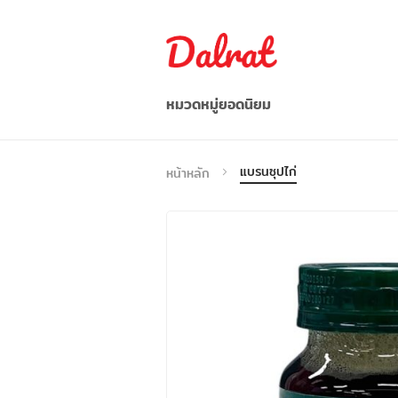
หมวดหมู่ยอดนิยม
อาหาร/ผลไม้/ผัก
แบรนซุปไก่
หน้าหลัก
อาหารว่าง / เครื่องดื่ม
ก๋วยเตี๋ยว/บะหมี่กึ่งสำเร็จรูป
อาหารแช่แข็ง
เครื่องปรุงรส
อื่น ๆ
เวียดนาม
Indonesia