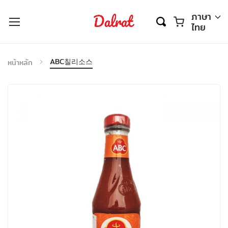
ตะกร้า
ภาษา
ไทย
ABC칠리소스
หน้าหลัก