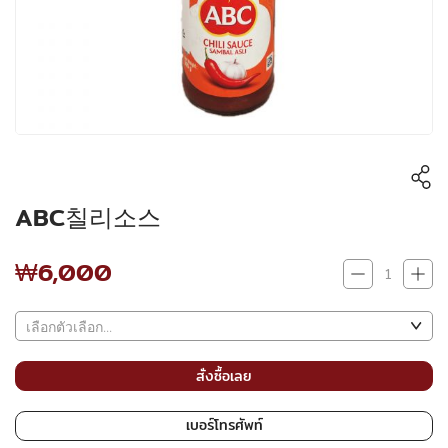
ABC칠리소스
₩6,000
₩6,000
สั่งซื้อเลย
เบอร์โทรศัพท์