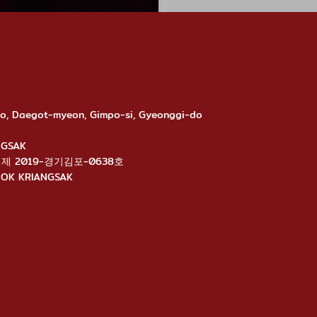
-ro, Daegot-myeon, Gimpo-si, Gyeonggi-do
ANGSAK
นไลน์: 제 2019-경기김포-0638호
ANGNOK KRIANGSAK