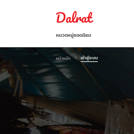
หมวดหมู่ยอดนิยม
อาหาร/ผลไม้/ผัก
เข้าสู่ระบบ
หน้าหลัก
อาหารว่าง / เครื่องดื่ม
ก๋วยเตี๋ยว/บะหมี่กึ่งสำเร็จรูป
อาหารแช่แข็ง
เครื่องปรุงรส
อื่น ๆ
เวียดนาม
Indonesia