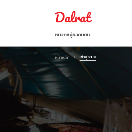
หมวดหมู่ยอดนิยม
อาหาร/ผลไม้/ผัก
เข้าสู่ระบบ
หน้าหลัก
อาหารว่าง / เครื่องดื่ม
ก๋วยเตี๋ยว/บะหมี่กึ่งสำเร็จรูป
อาหารแช่แข็ง
เครื่องปรุงรส
อื่น ๆ
เวียดนาม
Indonesia