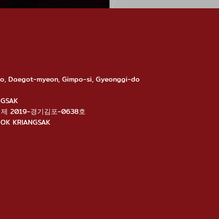
-ro, Daegot-myeon, Gimpo-si, Gyeonggi-do
ANGSAK
นไลน์: 제 2019-경기김포-0638호
ANGNOK KRIANGSAK